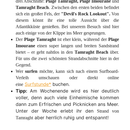
drei Abschnitte:
Plage Tamraght,
Plage Imourane
und
Tamraght Beach
. Zwischen den ersten beiden befindet
sich ein großer Fels, der
"Devil's Rock Lookout".
Von
diesem könnt ihr eine tolle Aussicht über die
Atlantikküste genießen. Bei unserem Besuch sind hier
auch einige von der Klippe ins Meer gesprungen.
Der
Plage Tamraght
ist eher klein, während der
Plage
Imourane
einen super langen und breiten Sandstrand
bietet – er geht nahtlos in den
Tamraght Beach
über.
Für uns die zwei schönsten Strandabschnitte hier in der
Gegend.
Wer
surfen
möchte, kann sich nach einem Surfboard-
Verleih umschauen oder direkt online
Surfstunde*
buchen.
eine
Tipp:
Am Wochenende wird es hier deutlich
voller, denn auch viele Einheimische kommen
dann zum Erfrischen und Picknicken ans Meer.
Unter der Woche erlebt ihr den
Strand von
aber herrlich ruhig und entspannt!
Tamraght