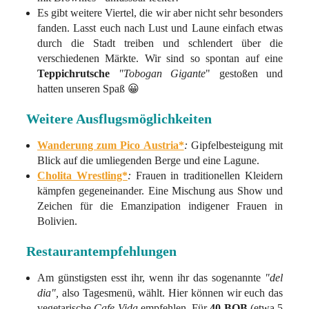
Es gibt weitere Viertel, die wir aber nicht sehr besonders
fanden. Lasst euch nach Lust und Laune einfach etwas
durch die Stadt treiben und schlendert über die
verschiedenen Märkte. Wir sind so spontan auf eine
Teppichrutsche
"Tobogan Gigante
" gestoßen und
hatten unseren Spaß 😀
Weitere Ausflugsmöglichkeiten
Wanderung zum Pico Austria*
:
Gipfelbesteigung mit
Blick auf die umliegenden Berge und eine Lagune.
Cholita Wrestling*
:
Frauen in traditionellen Kleidern
kämpfen gegeneinander. Eine Mischung aus Show und
Zeichen für die Emanzipation indigener Frauen in
Bolivien.
Restaurantempfehlungen
Am günstigsten esst ihr, wenn ihr das sogenannte
"del
dia",
also Tagesmenü, wählt. Hier können wir euch das
vegetarische
Cafe Vida
empfehlen. Für
40 BOB
(etwa 5