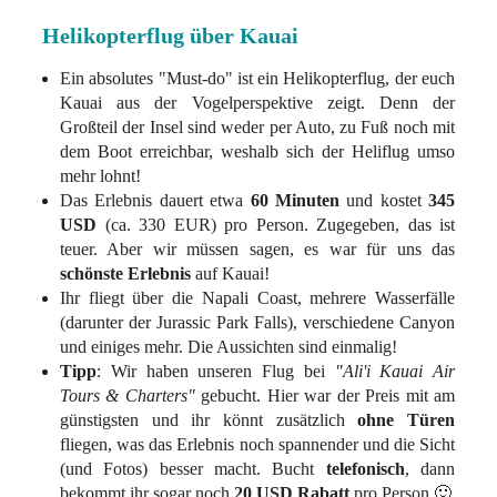
Helikopterflug über Kauai
Ein absolutes "Must-do" ist ein Helikopterflug, der euch
Kauai aus der Vogelperspektive zeigt. Denn der
Großteil der Insel sind weder per Auto, zu Fuß noch mit
dem Boot erreichbar, weshalb sich der Heliflug umso
mehr lohnt!
Das Erlebnis dauert etwa
60 Minuten
und kostet
345
USD
(ca. 330 EUR) pro Person. Zugegeben, das ist
teuer. Aber wir müssen sagen, es war für uns das
schönste Erlebnis
auf Kauai!
Ihr fliegt über die Napali Coast, mehrere Wasserfälle
(darunter der Jurassic Park Falls), verschiedene Canyon
und einiges mehr. Die Aussichten sind einmalig!
Tipp
: Wir haben unseren Flug bei
"Ali'i Kauai Air
Tours & Charters"
gebucht. Hier war der Preis mit am
günstigsten und ihr könnt zusätzlich
ohne Türen
fliegen, was das Erlebnis noch spannender und die Sicht
(und Fotos) besser macht. Bucht
telefonisch
, dann
bekommt ihr sogar noch
20 USD Rabatt
pro Person 🙂