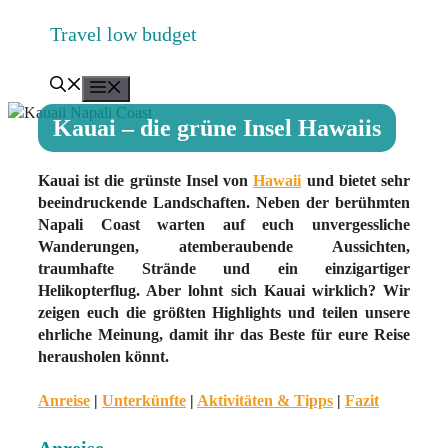
Zum
Travel low budget
Inhalt
springen
Menü
Kauai – die grüne Insel Hawaiis
Kauai ist die grünste Insel von
Hawaii
und bietet sehr
beeindruckende Landschaften. Neben der berühmten
Napali Coast warten auf euch unvergessliche
Wanderungen, atemberaubende Aussichten,
traumhafte Strände und ein einzigartiger
Helikopterflug. Aber lohnt sich Kauai wirklich? Wir
zeigen euch die größten Highlights und teilen unsere
ehrliche Meinung, damit ihr das Beste für eure Reise
herausholen könnt.
Anreise
|
Unterkünfte
|
Aktivitäten & Tipps
|
Fazit
Anreise