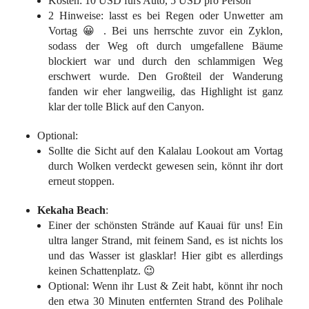
Kosten: 10 USD fürs Auto, 5 USD pro Person
2 Hinweise: lasst es bei Regen oder Unwetter am
Vortag 😀 . Bei uns herrschte zuvor ein Zyklon,
sodass der Weg oft durch umgefallene Bäume
blockiert war und durch den schlammigen Weg
erschwert wurde. Den Großteil der Wanderung
fanden wir eher langweilig, das Highlight ist ganz
klar der tolle Blick auf den Canyon.
Optional:
Sollte die Sicht auf den Kalalau Lookout am Vortag
durch Wolken verdeckt gewesen sein, könnt ihr dort
erneut stoppen.
Kekaha Beach
:
Einer der schönsten Strände auf Kauai für uns! Ein
ultra langer Strand, mit feinem Sand, es ist nichts los
und das Wasser ist glasklar! Hier gibt es allerdings
keinen Schattenplatz. 😉
Optional: Wenn ihr Lust & Zeit habt, könnt ihr noch
den etwa 30 Minuten entfernten Strand des Polihale