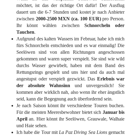
möchtet, ist das der richtige Ort dafür! Der Ausflug
dauert um die 6-7 Stunden und kostet je nach Anbieter
zwischen
2000-2500 MXN (ca. 100 EUR)
pro Person.
Ihr könnt wählen zwischen
Schnorcheln oder
Tauchen
.
Aufgrund des kalten Wassers im Februar, habe ich mich
fürs Schnorcheln entschieden und es war einmalig! Die
Seelöwen sind von allen Richtungen angeschossen
gekommen und waren super verspielt. Sie sind wie wild
durchs Wasser gewirbelt, haben mit dem Band des
Rettungsrings gespielt und uns hier und da auch mal
angestupst oder verspielt gezwickt. Das
Erlebnis war
der absolute Wahnsinn
und unvergesslich! Sie
kommen aber wirklich nah, also wenn ihr eher ängstlich
seid, kann die Begegnung auch überfordernd sein.
Je nach Saison könnt ihr verschiedene Touren buchen.
Für die meisten Meeresbewohner bietet sich
Januar bis
April
an. Hier könnt ihr Seelöwen, Grauwale, Walhaie
und Haie sehen.
Ich habe die Tour mit
La Paz Diving Sea Lions
gemacht