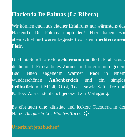
Hacienda De Palmas (La Ribera)
Wir können euch aus eigener Erfahrung nur wärmstens das
Hacienda De Palmas empfehlen! Hier haben wir
übernachtet und waren begeistert von dem
mediterrainen
Flair
.
Die Unterkunft ist richtig
charmant
und ihr habt alles was
ihr braucht: Ein sauberes Zimmer mit oder ohne eigenem
Bad, einen angenehm warmen
Pool
in einem
wunderschönen
Außenbereich
und ein simples
Frühstück
mit Müsli, Obst, Toast sowie Saft, Tee und
Kaffee. Wasser steht euch jederzeit zur Verfügung.
Es gibt auch eine günstige und leckere Tacqueria in der
Nähe:
Tacqueria Los Pinches Tacos
. 🙂
Unterkunft jetzt buchen*