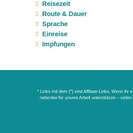
Reisezeit
Route & Dauer
Sprache
Einreise
Impfungen
La Paz
Salar de Uyuni
* Links mit dem (*) sind Affiliate-Links. Wenn ihr 
nebenbei für unsere Arbeit unterstützen – vielen 
Stopp in Puno am
Titikakasee*
(zwi
Amazonas