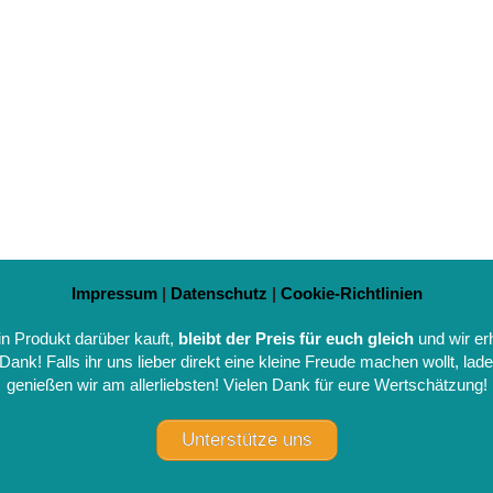
Impressum
|
Datenschutz
|
Cookie-Richtlinien
ein Produkt darüber kauft,
bleibt der Preis für euch gleich
und wir erh
Dank! Falls ihr uns lieber direkt eine kleine Freude machen wollt, lad
genießen wir am allerliebsten! Vielen Dank für eure Wertschätzung!
Unterstütze uns
schen La Paz und Uyuni gelegen)