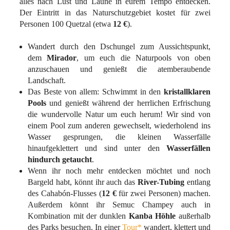
alles nach Lust und Laune in eurem Tempo entdecken.
Der Eintritt in das Naturschutzgebiet kostet für zwei
Personen 100 Quetzal (etwa
12 €
).
Wandert durch den Dschungel zum Aussichtspunkt,
dem
Mirador
, um euch die Naturpools von oben
anzuschauen und genießt die atemberaubende
Landschaft.
Das Beste von allem: Schwimmt in den
kristallklaren
Pools
und genießt während der herrlichen Erfrischung
die wundervolle Natur um euch herum! Wir sind von
einem Pool zum anderen gewechselt, wiederholend ins
Wasser gesprungen, die kleinen Wasserfälle
hinaufgeklettert und sind unter den
Wasserfällen
hindurch getaucht
.
Wenn ihr noch mehr entdecken möchtet und noch
Bargeld habt, könnt ihr auch das
River-Tubing
entlang
des Cahabón-Flusses (
12 €
für zwei Personen) machen.
Außerdem könnt ihr Semuc Champey auch in
Kombination mit der dunklen
Kanba Höhle
außerhalb
des Parks besuchen. In einer
Tour*
wandert, klettert und