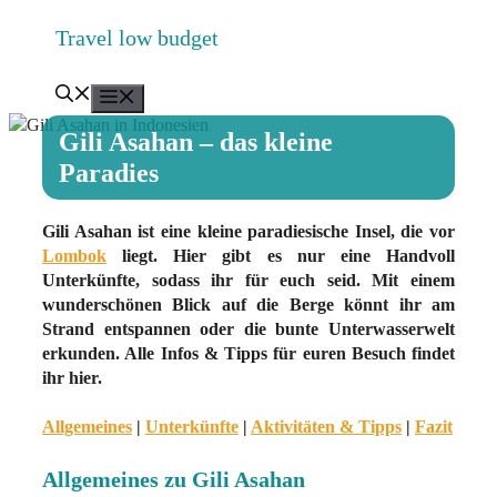
Zum
Travel low budget
Inhalt
springen
Menü
Gili Asahan – das kleine
Paradies
Gili Asahan ist eine kleine paradiesische Insel, die vor
Lombok
liegt. Hier gibt es nur eine Handvoll
Unterkünfte, sodass ihr für euch seid. Mit einem
wunderschönen Blick auf die Berge könnt ihr am
Strand entspannen oder die bunte Unterwasserwelt
erkunden. Alle Infos & Tipps für euren Besuch findet
ihr hier.
Allgemeines
|
Unterkünfte
|
Aktivitäten & Tipps
|
Fazit
Allgemeines zu Gili Asahan